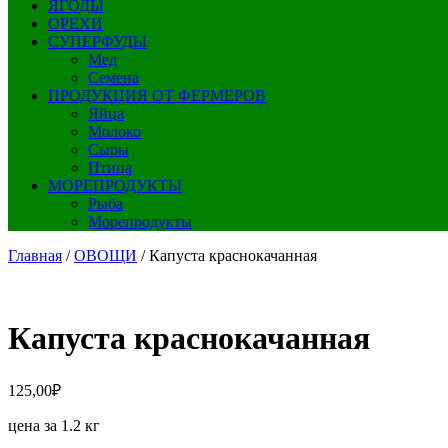
ЯГОДЫ
ОРЕХИ
СУПЕРФУДЫ
Мед
Семена
ПРОДУКЦИЯ ОТ ФЕРМЕРОВ
Яйца
Молоко
Сыры
Птица
МОРЕПРОДУКТЫ
Рыба
Морепродукты
Главная
/
ОВОЩИ
/ Капуста краснокачанная
Капуста краснокачанная
125,00
₽
цена за 1.2 кг