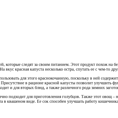
ей, которые следят за своим питанием. Этот продукт похож на 
На вкус красная капуста несколько остра, спутать ее с чем-то д
спользовать для этого краснокочанную, поскольку в ней содержи
. Присутствие в рационе красной капусты позволит улучшить ф
одит и для вторых блюд, а также различного рода зимних загото
ично подходит для приготовления голубцов. Также этот овощ – 
ста в квашеном виде. Ее сок способен улучшать работу кишечни