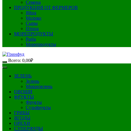
Семена
ПРОДУКЦИЯ ОТ ФЕРМЕРОВ
Яйца
Молоко
Сыры
Птица
МОРЕПРОДУКТЫ
Рыба
Морепродукты
Всего:
0,00
₽
ЗЕЛЕНЬ
Зелень
Микрозелень
ОВОЩИ
ФРУКТЫ
Фрукты
Сухофрукты
ГРИБЫ
ЯГОДЫ
ОРЕХИ
СУПЕРФУДЫ