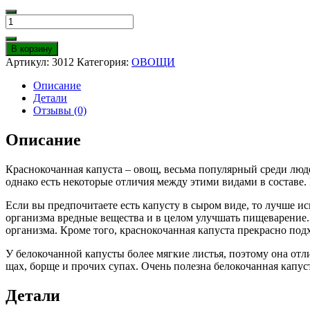
Количество
Капуста
краснокачанная
В корзину
Артикул:
3012
Категория:
ОВОЩИ
Описание
Детали
Отзывы (0)
Описание
Краснокочанная капуста – овощ, весьма популярный среди люд
однако есть некоторые отличия между этими видами в составе. 
Если вы предпочитаете есть капусту в сыром виде, то лучше и
организма вредные вещества и в целом улучшать пищеварение
организма. Кроме того, краснокочанная капуста прекрасно подх
У белокочанной капусты более мягкие листья, поэтому она отл
щах, борще и прочих супах. Очень полезна белокочанная капу
Детали