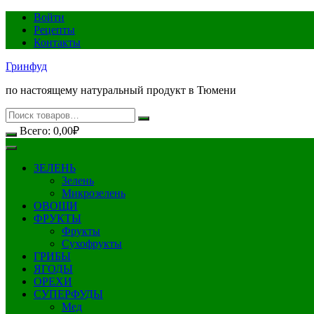
Перейти
Войти
к
Рецепты
содержимому
Контакты
Гринфуд
по настоящему натуральный продукт в Тюмени
Всего:
0,00
₽
ЗЕЛЕНЬ
Зелень
Микрозелень
ОВОЩИ
ФРУКТЫ
Фрукты
Сухофрукты
ГРИБЫ
ЯГОДЫ
ОРЕХИ
СУПЕРФУДЫ
Мед