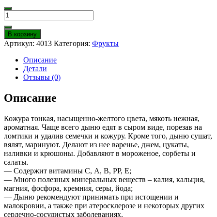
Количество
Дыня
В корзину
Артикул:
4013
Категория:
Фрукты
Описание
Детали
Отзывы (0)
Описание
Кожура тонкая, насыщенно-желтого цвета, мякоть нежная,
ароматная. Чаще всего дыню едят в сыром виде, порезав на
ломтики и удалив семечки и кожуру. Кроме того, дыню сушат,
вялят, маринуют. Делают из нее варенье, джем, цукаты,
наливки и крюшоны. Добавляют в мороженое, сорбеты и
салаты.
— Содержит витамины С, А, В, РР, Е;
— Много полезных минеральных веществ – калия, кальция,
магния, фосфора, кремния, серы, йода;
— Дыню рекомендуют принимать при истощении и
малокровии, а также при атеросклерозе и некоторых других
сердечно-сосудистых заболеваниях.