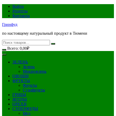
Перейти
Войти
к
Рецепты
содержимому
Контакты
Гринфуд
по настоящему натуральный продукт в Тюмени
Всего:
0,00
₽
ЗЕЛЕНЬ
Зелень
Микрозелень
ОВОЩИ
ФРУКТЫ
Фрукты
Сухофрукты
ГРИБЫ
ЯГОДЫ
ОРЕХИ
СУПЕРФУДЫ
Мед