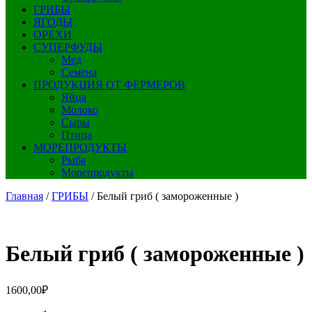
ГРИБЫ
ЯГОДЫ
ОРЕХИ
СУПЕРФУДЫ
Мед
Семена
ПРОДУКЦИЯ ОТ ФЕРМЕРОВ
Яйца
Молоко
Сыры
Птица
МОРЕПРОДУКТЫ
Рыба
Морепродукты
Главная
/
ГРИБЫ
/ Белый гриб ( замороженные )
Белый гриб ( замороженные )
1600,00
₽