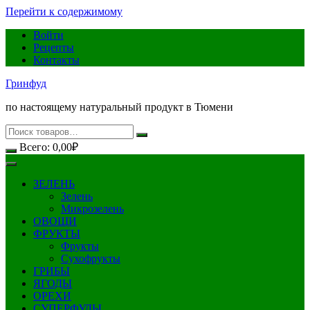
Перейти к содержимому
Войти
Рецепты
Контакты
Гринфуд
по настоящему натуральный продукт в Тюмени
Всего:
0,00
₽
ЗЕЛЕНЬ
Зелень
Микрозелень
ОВОЩИ
ФРУКТЫ
Фрукты
Сухофрукты
ГРИБЫ
ЯГОДЫ
ОРЕХИ
СУПЕРФУДЫ