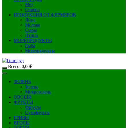
Мед
Семена
ПРОДУКЦИЯ ОТ ФЕРМЕРОВ
Яйца
Молоко
Сыры
Птица
МОРЕПРОДУКТЫ
Рыба
Морепродукты
Всего:
0,00
₽
ЗЕЛЕНЬ
Зелень
Микрозелень
ОВОЩИ
ФРУКТЫ
Фрукты
Сухофрукты
ГРИБЫ
ЯГОДЫ
ОРЕХИ